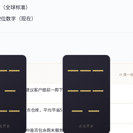
字（全球标准）
12位数字（现在）
🌊
🔗
━━
━━━
⟳ 换一
涣卦 · 风行水上
泰卦 · 天地交泰
 ━
━━━
据说是系统升级，建议客户提前一周下单。"
有所改善，欧洲路向查验率回落，
东南亚陆运通道新开，中越铁路货运时效
空运时效优于上月。
短至3天，值得关注。
甲辰 · 关务指引
甲辰 · 线路情报
━━
━ ━
议改走美中或美东仓库，平均节省5-7天。"
击开卦
点击开卦
B客户务必确认合同中是否包含周末服务条款。"