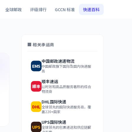
全球邮政
评级排行
GCCN 标准
快递百科
🏢 相关承运商
中国邮政速递物流
EMS
中国邮政旗下国际及国内快递服
务
顺丰速运
顺丰
以时效和高品质服务著称的综合
物流商
DHL国际快递
DHL
全球领先的国际快递服务商，覆
盖220+国家
UPS国际快递
UPS
全球领先的包裹递送和供应链解
决方案