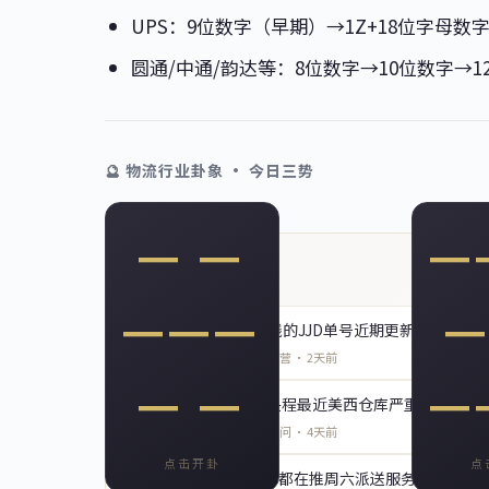
UPS：9位数字（早期）→1Z+18位字母数
圆通/中通/韵达等：8位数字→10位数字→
🔮 物流行业卦象 · 今日三势
📈
━ ━
━
💬 从业者说
益卦 · 利有攸往
━━━
━
"DHL美国路线的JJD单号近期更新延迟，
海运指数本周上行，建议锁定中长期约价，
清关效率
👤
浮动合约风险加大。
来自广州的跨境运营 · 2天前
甲辰 · 物流大势
━ ━
━
"亚马逊FBA头程最近美西仓库严重爆仓，建
👤
来自宁波的物流顾问 · 4天前
点击开卦
点
"FedEx和UPS都在推周六派送服务，B2
👤