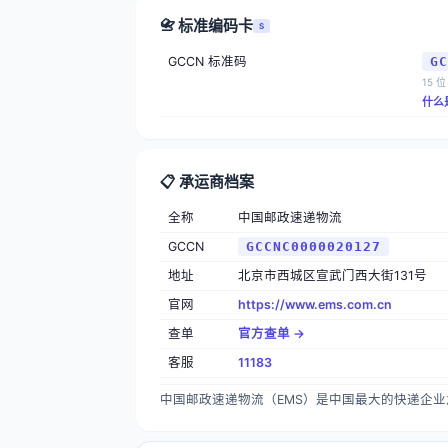
📇 标准编码卡
S
GCCN 标准码
GC
15 位
什么
📋 承运商档案
全称
中国邮政速递物流
GCCN
GCCNC0000020127
地址
北京市西城区宣武门西大街131号
官网
https://www.ems.com.cn
查单
官方查单 →
客服
11183
中国邮政速递物流（EMS）是中国最大的快递企