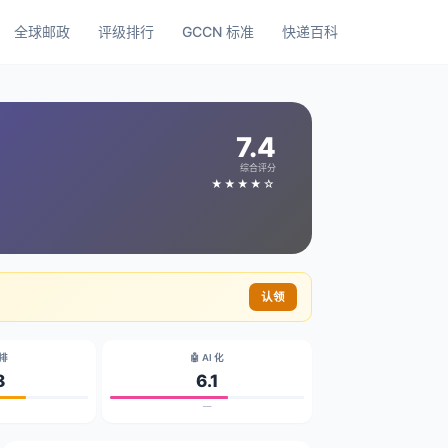
全球邮政
评级排行
GCCN 标准
快递百科
7.4
综合评分
★★★★☆
认领
碳排
🤖 AI 化
8
6.1
—