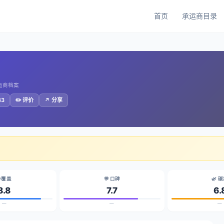
首页
承运商目录
承运商档案
83
✏️ 评价
↗️ 分享
 覆盖
💬 口碑
🌿 
8.8
7.7
6.
—
—
—