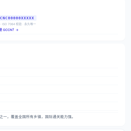
CNC00000XXXXX
 · ISO 7064 校验 · 永久唯一
是 GCCN？→
业之一，覆盖全国所有乡镇，国际通关能力强。