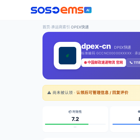
AI
首页
›
承运商索引
›
DPEX快递
dpex-cn
DPEX快递
标准编码 GCCNC00000XXXXX · 
🌐 中国邮政速递物流 官网
📞 111
⚠️ 尚未被认领 ·
认领后可管理信息 / 回复评价
📦 时效性

7.2
—