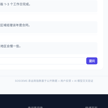
般 1-3 个工作日完成。
系区域经理谈年度合同。
偏远地区会慢一些。
提问
SOSOEMS 承运商指数基于公开数据 + 用户反馈 + AI 模型交叉验证