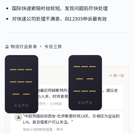
国际快递索赔时效较短，发现问题后尽快处理
对快递公司处理不满意，向12305申诉最有效
🔮 物流行业卦象 · 今日三势
━ ━
━━━
📈
🌊
━━━
🔗
💬 从业者说
⟳ 换一批
━━━
━ ━
━━━
益卦 · 利有攸往
涣卦 · 风行水上
泰卦 · 天地交泰
━ ━
━━━
海运指数本周上行，建议锁定中长
清关效率有所改善，欧洲路向查验
"欧洲路向最近阿姆斯特丹海关查验率明显上升，建议走
👤
━ ━
东南亚陆运通道新开，中越铁路货
期约价，浮动合约风险加大。
率回落，空运时效优于上月。
FRA或LGG入关，时效更稳定。"
运时效缩短至3天，值得关注。
甲辰 · 物流大势
甲辰 · 关务指引
点击开卦
点击开卦
来自深圳的货代 · 3小时前
甲辰 · 线路情报
点击开卦
"中欧铁路目前西安-杜伊斯堡时效18天，价格仅为空运的
👤
1/6，高货值客户可以关注。"
来自义乌的物流经理 · 昨天