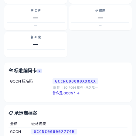
💬 口碑
🌿 碳排
—
—
—
—
🤖 AI 化
—
—
📇 标准编码卡
S
GCCN 标准码
GCCNC00000XXXXX
15 位 · ISO 7064 校验 · 永久唯一
什么是 GCCN？→
📋 承运商档案
全称
斑马物流
GCCN
GCCNC000002774H