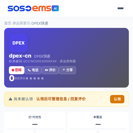
AI
首页
›
承运商索引
›
DPEX快递
DPEX
dpex-cn
DPEX快递
标准编码 GCCNC00000XXXXX · 承运商档案
🌐 官网
📞 电话
✏️ 评价
↗️ 分享
0
☆☆☆☆☆
综合评分
⚠️ 尚未被认领 ·
认领后可管理信息 / 回复评价
认领
📦 时效性
🌐 覆盖
—
—
—
—