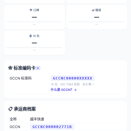
💬 口碑
🌿 碳排
—
—
—
—
🤖 AI 化
—
—
📇 标准编码卡
S
GCCN 标准码
GCCNC00000XXXXX
15 位 · ISO 7064 校验 · 永久唯一
什么是 GCCN？→
📋 承运商档案
全称
越丰快递
GCCN
GCCNC000002771B