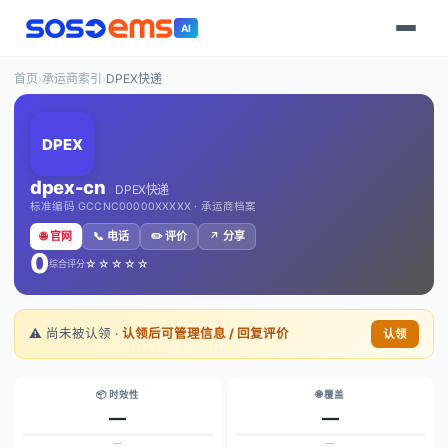
AI
首页
›
承运商索引
›
DPEX快递
DPEX
dpex-cn
DPEX快递
标准编码 GCCNC00000XXXXX · 承运商档案
🌐 官网
📞 电话
✏️ 评价
↗️ 分享
0
☆☆☆☆☆
综合评分
⚠️ 尚未被认领 ·
认领后可管理信息 / 回复评价
认领
📦 时效性
🌐 覆盖
—
—
—
—