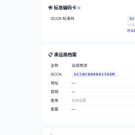
📇 标准编码卡
S
GCCN 标准码
GC
15 位
什么
📋 承运商档案
全称
远成物流
GCCN
GCCNC000002768M
地址
—
官网
—
查单
尚未设置
客服
—