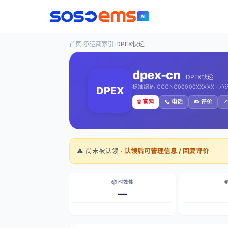
AI
首页
›
承运商索引
›
DPEX快递
dpex-cn
DPEX快递
标准编码 GCCNC00000XXXXX · 
DPEX
🌐 官网
📞 电话
✏️ 评价
↗
⚠️ 尚未被认领 ·
认领后可管理信息 / 回复评价
📦 时效性

—
—