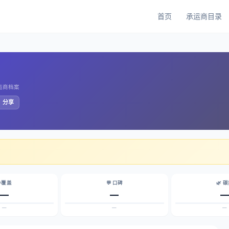
首页
承运商目录
承运商档案
️ 分享
 覆盖
💬 口碑
🌿 
—
—
—
—
—