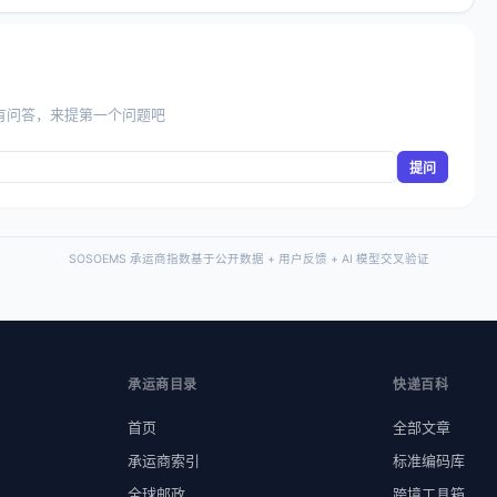
有问答，来提第一个问题吧
提问
SOSOEMS 承运商指数基于公开数据 + 用户反馈 + AI 模型交叉验证
承运商目录
快递百科
首页
全部文章
承运商索引
标准编码库
全球邮政
跨境工具箱