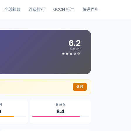
全球邮政
评级排行
GCCN 标准
快递百科
6.2
综合评分
★★★☆☆
认领
碳排
🤖 AI 化
9
8.4
—