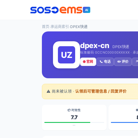
AI
首页
›
承运商索引
›
DPEX快递
dpex-cn
DPEX快递
标准编码 GCCNC00000XXXXX · 
🌐 官网
📞 电话
✏️ 评价
↗
⚠️ 尚未被认领 ·
认领后可管理信息 / 回复评价
📦 时效性

7.7
—