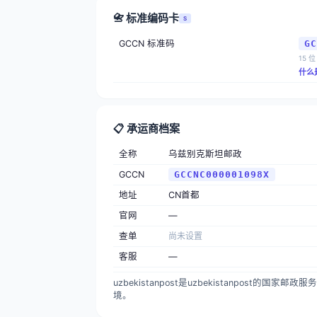
📇 标准编码卡
S
GCCN 标准码
GC
15 位
什么
📋 承运商档案
全称
乌兹别克斯坦邮政
GCCN
GCCNC000001098X
地址
CN首都
官网
—
查单
尚未设置
客服
—
uzbekistanpost是uzbekistanpost的
境。