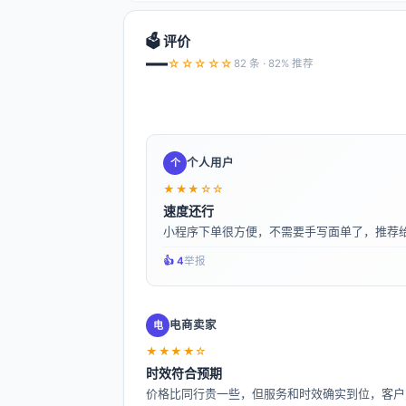
🗳️ 评价
—
☆☆☆☆☆
82 条 · 82% 推荐
个人用户
个
★★★☆☆
速度还行
小程序下单很方便，不需要手写面单了，推荐
👍️ 4
举报
电商卖家
电
★★★★☆
时效符合预期
价格比同行贵一些，但服务和时效确实到位，客户