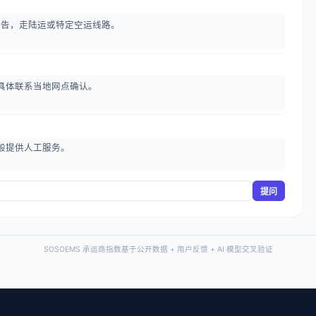
检测报告，走陆运或特定空运线路。
具体联系当地网点确认。
般提供人工服务。
提问
SOSOEMS 承运商指数基于公开数据 + 用户反馈 + AI 模型交叉验证