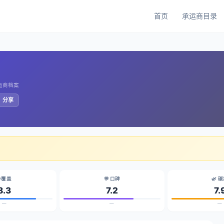
首页
承运商目录
承运商档案
️ 分享
 覆盖
💬 口碑
🌿 
8.3
7.2
7.
—
—
—