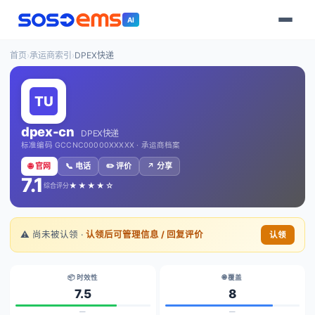
AI
首页
›
承运商索引
›
DPEX快递
dpex-cn
DPEX快递
标准编码 GCCNC00000XXXXX · 承运商档案
🌐 官网
📞 电话
✏️ 评价
↗️ 分享
7.1
★★★★☆
综合评分
⚠️ 尚未被认领 ·
认领后可管理信息 / 回复评价
认领
📦 时效性
🌐 覆盖
7.5
8
—
—