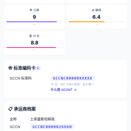
💬 口碑
🌿 碳排
9
6.4
—
—
🤖 AI 化
8.8
—
📇 标准编码卡
S
GCCN 标准码
GCCNC00000XXXXX
15 位 · ISO 7064 校验 · 永久唯一
什么是 GCCN？→
📋 承运商档案
全称
土库曼斯坦邮政
GCCN
GCCNC000002686H