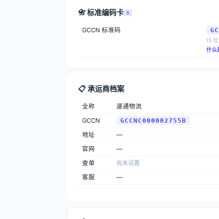
📇 标准编码卡
S
GCCN 标准码
GC
15 位
什么
📋 承运商档案
全称
速通物流
GCCN
GCCNC000002755B
地址
—
官网
—
查单
尚未设置
客服
—