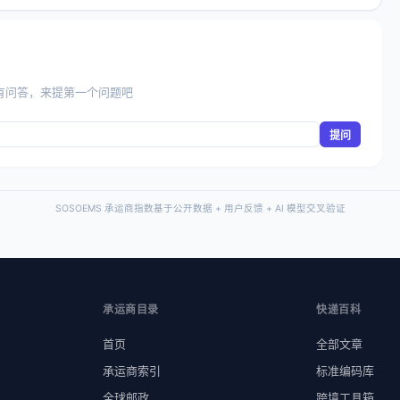
有问答，来提第一个问题吧
提问
SOSOEMS 承运商指数基于公开数据 + 用户反馈 + AI 模型交叉验证
承运商目录
快递百科
首页
全部文章
承运商索引
标准编码库
全球邮政
跨境工具箱