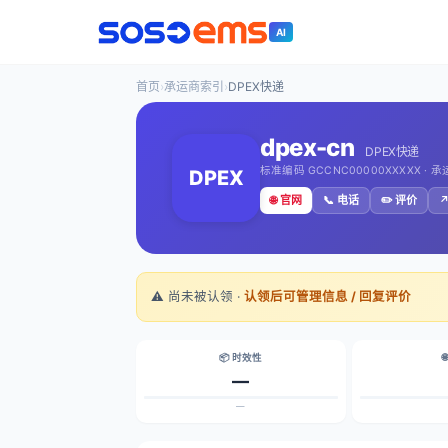
AI
首页
›
承运商索引
›
DPEX快递
dpex-cn
DPEX快递
标准编码 GCCNC00000XXXXX · 
DPEX
🌐 官网
📞 电话
✏️ 评价
↗
⚠️ 尚未被认领 ·
认领后可管理信息 / 回复评价
📦 时效性

—
—