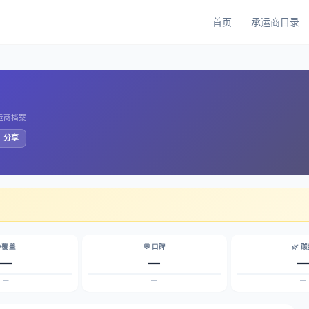
首页
承运商目录
承运商档案
️ 分享
 覆盖
💬 口碑
🌿 
—
—
—
—
—