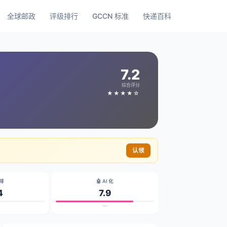
全球邮政
评级排行
GCCN 标准
快递百科
7.2
综合评分
★★★★☆
认领
碳排
🤖 AI 化
4
7.9
—