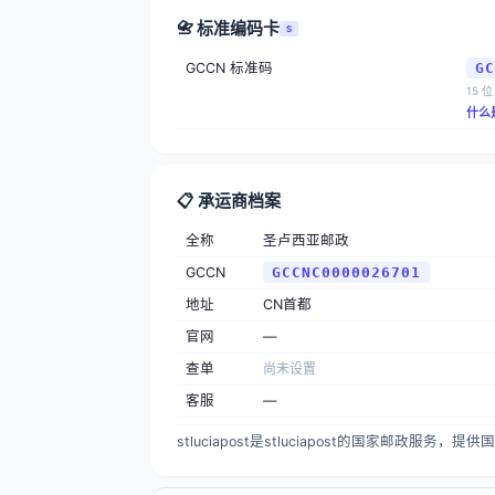
📇 标准编码卡
S
GCCN 标准码
GC
15 位
什么
📋 承运商档案
全称
圣卢西亚邮政
GCCN
GCCNC0000026701
地址
CN首都
官网
—
查单
尚未设置
客服
—
stluciapost是stluciapost的国家邮政服务