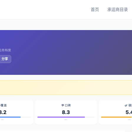
首页
承运商目录
承运商档案
️ 分享
 覆盖
💬 口碑
🌿 
8.2
8.3
5.
—
—
—