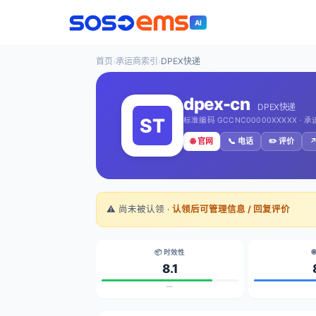
AI
首页
›
承运商索引
›
DPEX快递
dpex-cn
DPEX快递
标准编码 GCCNC00000XXXXX · 
🌐 官网
📞 电话
✏️ 评价
↗
⚠️ 尚未被认领 ·
认领后可管理信息 / 回复评价
📦 时效性

8.1
—