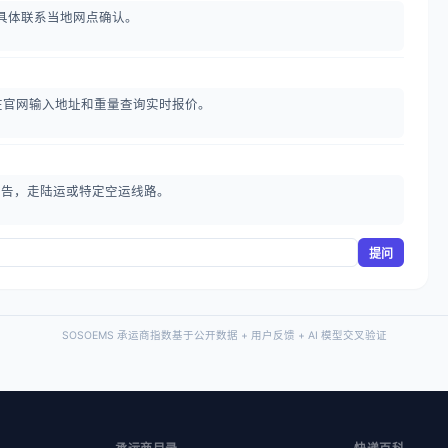
具体联系当地网点确认。
在官网输入地址和重量查询实时报价。
检测报告，走陆运或特定空运线路。
提问
SOSOEMS 承运商指数基于公开数据 + 用户反馈 + AI 模型交叉验证