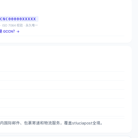
CNC00000XXXXX
 · ISO 7064 校验 · 永久唯一
是 GCCN？→
，提供国内国际邮件、包裹寄递和物流服务，覆盖stluciapost全境。