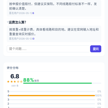
按申报价值赔付，但建议买保险。不同线路赔付标准不一样，发
前确认清楚。
匿名用户
2026-05-12
6
运费怎么算？
▶
按首重+续重计费，具体看线路和目的地。建议在官网输入地址和
重量查询实时报价。
匿名用户
2026-05-03
0
提问
评分分布
6.8
88%
推荐
★★★☆☆
489 条
5
0%
4
100%
3
0%
2
0%
1
0%