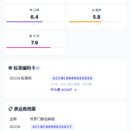
💬 口碑
🌿 碳排
6.4
5.8
—
—
🤖 AI 化
7.9
—
📇 标准编码卡
S
GCCN 标准码
GCCNC00000XXXXX
15 位 · ISO 7064 校验 · 永久唯一
什么是 GCCN？→
📋 承运商档案
全称
所罗门群岛邮政
GCCN
GCCNC0000026657