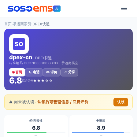
AI
首页
›
承运商索引
›
DPEX快递
dpex-cn
DPEX快递
标准编码 GCCNC00000XXXXX · 承运商档案
🌐 官网
📞 电话
✏️ 评价
↗️ 分享
6.8
★★★☆☆
综合评分
⚠️ 尚未被认领 ·
认领后可管理信息 / 回复评价
认领
📦 时效性
🌐 覆盖
6.8
8.9
—
—