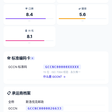
💬 口碑
🌿 碳排
8.4
5.6
—
—
🤖 AI 化
8.1
—
📇 标准编码卡
S
GCCN 标准码
GCCNC00000XXXXX
15 位 · ISO 7064 校验 · 永久唯一
什么是 GCCN？→
📋 承运商档案
全称
斯洛伐克邮政
GCCN
GCCNC0000026633