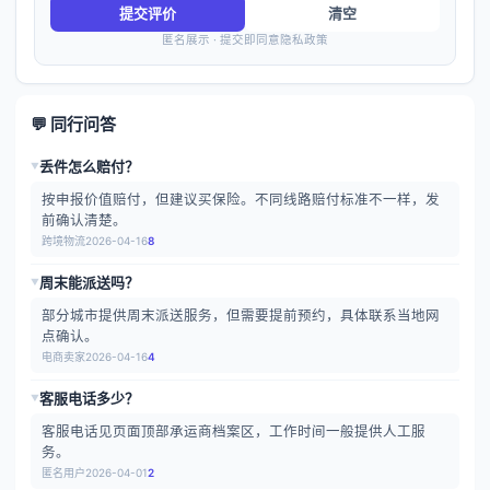
提交评价
清空
匿名展示 · 提交即同意隐私政策
💬 同行问答
丢件怎么赔付？
▶
按申报价值赔付，但建议买保险。不同线路赔付标准不一样，发
前确认清楚。
跨境物流
2026-04-16
8
周末能派送吗？
▶
部分城市提供周末派送服务，但需要提前预约，具体联系当地网
点确认。
电商卖家
2026-04-16
4
客服电话多少？
▶
客服电话见页面顶部承运商档案区，工作时间一般提供人工服
务。
匿名用户
2026-04-01
2