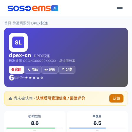
AI
首页
›
承运商索引
›
DPEX快递
dpex-cn
DPEX快递
标准编码 GCCNC00000XXXXX · 承运商档案
🌐 官网
📞 电话
✏️ 评价
↗️ 分享
6
★★★☆☆
综合评分
⚠️ 尚未被认领 ·
认领后可管理信息 / 回复评价
认领
📦 时效性
🌐 覆盖
8.6
6.5
—
—