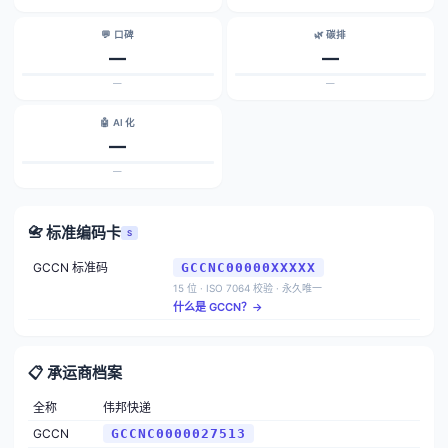
💬 口碑
🌿 碳排
—
—
—
—
🤖 AI 化
—
—
📇 标准编码卡
S
GCCN 标准码
GCCNC00000XXXXX
15 位 · ISO 7064 校验 · 永久唯一
什么是 GCCN？→
📋 承运商档案
全称
伟邦快递
GCCN
GCCNC0000027513