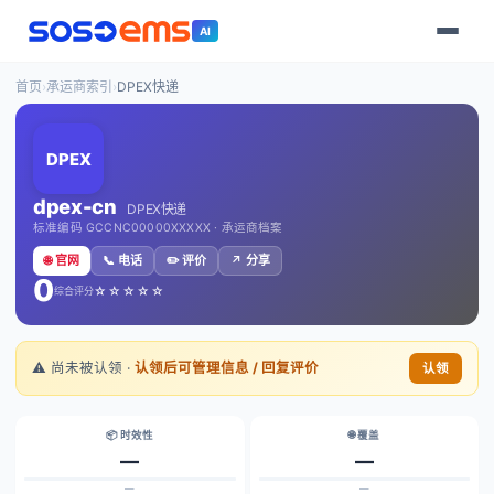
AI
首页
›
承运商索引
›
DPEX快递
DPEX
dpex-cn
DPEX快递
标准编码 GCCNC00000XXXXX · 承运商档案
🌐 官网
📞 电话
✏️ 评价
↗️ 分享
0
☆☆☆☆☆
综合评分
⚠️ 尚未被认领 ·
认领后可管理信息 / 回复评价
认领
📦 时效性
🌐 覆盖
—
—
—
—