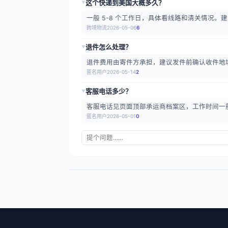
这个快递到美国大概多久？
▶
一般 5-8 个工作日，具体看线路和清关情况。建
跨境物流
2026-05-06
6
退件怎么处理？
▶
退件费用由寄件方承担，建议发件前确认收件地
匿名用户
2026-05-14
2
客服电话多少？
▶
客服电话见页面顶部承运商档案区，工作时间一
匿名用户
2026-05-01
0