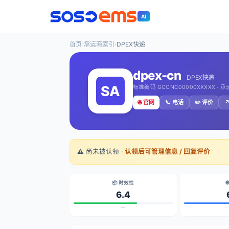
AI
首页
›
承运商索引
›
DPEX快递
dpex-cn
DPEX快递
标准编码 GCCNC00000XXXXX · 
🌐 官网
📞 电话
✏️ 评价
↗
⚠️ 尚未被认领 ·
认领后可管理信息 / 回复评价
📦 时效性

6.4
—