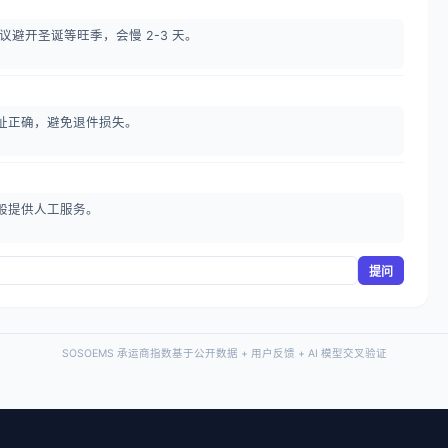
议避开圣诞等旺季，会慢 2-3 天。
址正确，避免退件损失。
般提供人工服务。
提问
SOSOEMS 承运商指数基于公开数据 + 用户反馈 + AI 模型交叉验证