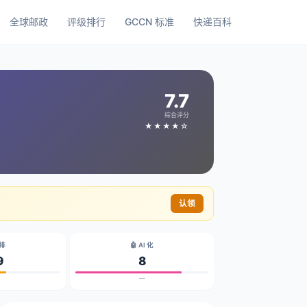
全球邮政
评级排行
GCCN 标准
快递百科
7.7
综合评分
★★★★☆
认领
碳排
🤖 AI 化
9
8
—