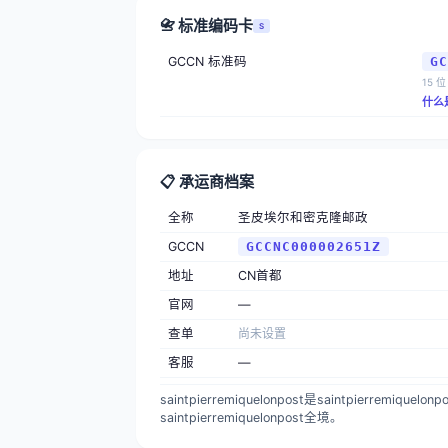
📇 标准编码卡
S
GCCN 标准码
GC
15 位
什么
📋 承运商档案
全称
圣皮埃尔和密克隆邮政
GCCN
GCCNC000002651Z
地址
CN首都
官网
—
查单
尚未设置
客服
—
saintpierremiquelonpost是saintpie
saintpierremiquelonpost全境。