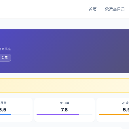
首页
承运商目录
承运商档案
️ 分享
 覆盖
💬 口碑
🌿 
6.5
7.6
5.
—
—
—