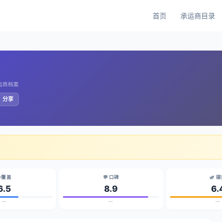
首页
承运商目录
承运商档案
️ 分享
 覆盖
💬 口碑
🌿 
6.5
8.9
6.
—
—
—