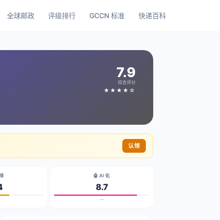
全球邮政
评级排行
GCCN 标准
快递百科
7.9
综合评分
★★★★☆
认领
碳排
🤖 AI 化
4
8.7
—