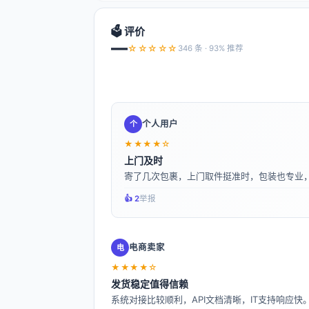
🗳️ 评价
—
☆☆☆☆☆
346 条 · 93% 推荐
个人用户
个
★★★★☆
上门及时
寄了几次包裹，上门取件挺准时，包装也专业
👍️ 2
举报
电商卖家
电
★★★★☆
发货稳定值得信赖
系统对接比较顺利，API文档清晰，IT支持响应快