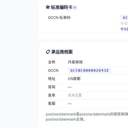
📇 标准编码卡
S
GCCN 标准码
GC
15 位
什么
📋 承运商档案
全称
丹麦邮政
GCCN
GCCNC000002643Z
地址
CN首都
官网
—
查单
尚未设置
客服
—
postnorddenmark是postnorddenm
postnorddenmark全境。