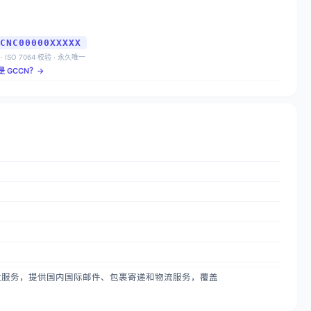
CNC00000XXXXX
 · ISO 7064 校验 · 永久唯一
是 GCCN？→
ark的国家邮政服务，提供国内国际邮件、包裹寄递和物流服务，覆盖