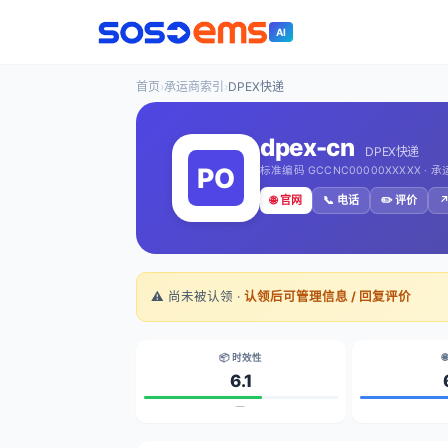
AI
首页
›
承运商索引
›
DPEX快递
dpex-cn
DPEX快递
标准编码 GCCNC00000XXXXX · 
🌐 官网
📞 电话
✏️ 评价
↗
⚠️ 尚未被认领 ·
认领后可管理信息 / 回复评价
📦 时效性

6.1
—