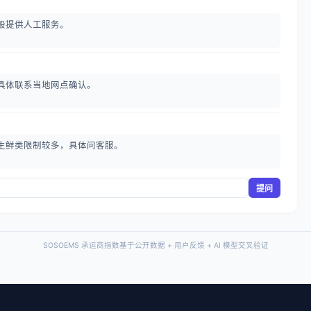
般提供人工服务。
具体联系当地网点确认。
生鲜类限制较多，具体问客服。
提问
SOSOEMS 承运商指数基于公开数据 + 用户反馈 + AI 模型交叉验证