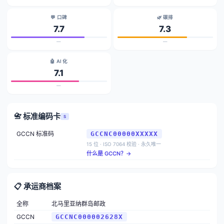
💬 口碑
🌿 碳排
7.7
7.3
—
—
🤖 AI 化
7.1
—
📇 标准编码卡
S
GCCN 标准码
GCCNC00000XXXXX
15 位 · ISO 7064 校验 · 永久唯一
什么是 GCCN？→
📋 承运商档案
全称
北马里亚纳群岛邮政
GCCN
GCCNC000002628X