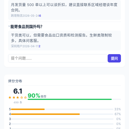
月发货量 500 单以上可以谈折扣，建议直接联系区域经理谈年度
合同。
跨境物流
2026-05-24
6
能寄食品到国外吗？
▶
干货类可以，但需要食品出口资质和检测报告。生鲜类限制较
多，具体问客服。
深圳用户
2026-04-11
2
提问
评分分布
6.1
90%
推荐
★★★☆☆
499 条
5
33%
4
67%
3
0%
2
0%
1
0%