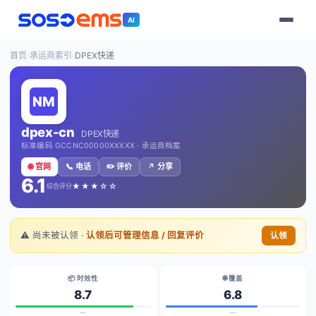
AI
首页
›
承运商索引
›
DPEX快递
dpex-cn
DPEX快递
标准编码 GCCNC00000XXXXX · 承运商档案
🌐 官网
📞 电话
✏️ 评价
↗️ 分享
6.1
★★★☆☆
综合评分
⚠️ 尚未被认领 ·
认领后可管理信息 / 回复评价
认领
📦 时效性
🌐 覆盖
8.7
6.8
—
—