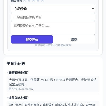
★
★
★
★
★
综合评分
提交评价
清空
匿名展示 · 提交即同意隐私政策
💬 同行问答
能寄锂电池吗？
▶
大部分可以寄，但需要 MSDS 和 UN38.3 检测报告，走陆运或特
定空运线路。
匿名用户
2026-05-05
7
退件怎么处理？
▶
退件费用由寄件方承担，建议发件前确认收件地址正确，避免退