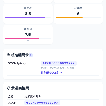
💬 口碑
🌿 碳排
8.8
6
—
—
🤖 AI 化
7.5
—
📇 标准编码卡
S
GCCN 标准码
GCCNC00000XXXXX
15 位 · ISO 7064 校验 · 永久唯一
什么是 GCCN？→
📋 承运商档案
全称
纳米比亚邮政
GCCN
GCCNC000002620J