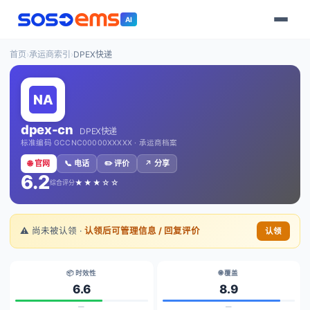
AI
首页
›
承运商索引
›
DPEX快递
dpex-cn
DPEX快递
标准编码 GCCNC00000XXXXX · 承运商档案
🌐 官网
📞 电话
✏️ 评价
↗️ 分享
6.2
★★★☆☆
综合评分
⚠️ 尚未被认领 ·
认领后可管理信息 / 回复评价
认领
📦 时效性
🌐 覆盖
6.6
8.9
—
—