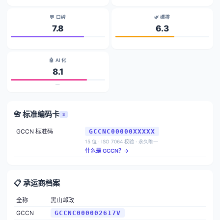
💬 口碑
🌿 碳排
7.8
6.3
—
—
🤖 AI 化
8.1
—
📇 标准编码卡
S
GCCN 标准码
GCCNC00000XXXXX
15 位 · ISO 7064 校验 · 永久唯一
什么是 GCCN？→
📋 承运商档案
全称
黑山邮政
GCCN
GCCNC000002617V