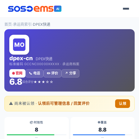
AI
首页
›
承运商索引
›
DPEX快递
dpex-cn
DPEX快递
标准编码 GCCNC00000XXXXX · 承运商档案
🌐 官网
📞 电话
✏️ 评价
↗️ 分享
6.8
★★★☆☆
综合评分
⚠️ 尚未被认领 ·
认领后可管理信息 / 回复评价
认领
📦 时效性
🌐 覆盖
8
8.8
—
—