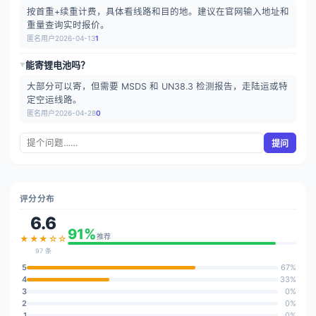
按首重+续重计费，具体看线路和目的地。建议在官网输入地址和
重量查询实时报价。
匿名用户
2026-04-13
1
能寄锂电池吗？
▶
大部分可以寄，但需要 MSDS 和 UN38.3 检测报告，走陆运或特
定空运线路。
匿名用户
2026-04-28
0
提问
评分分布
6.6
91%
推荐
★★★☆☆
97 条
5
67%
4
33%
3
0%
2
0%
1
0%