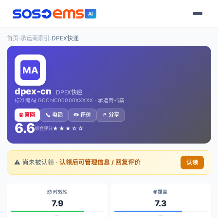
AI
首页
›
承运商索引
›
DPEX快递
dpex-cn
DPEX快递
标准编码 GCCNC00000XXXXX · 承运商档案
🌐 官网
📞 电话
✏️ 评价
↗️ 分享
6.6
★★★☆☆
综合评分
⚠️ 尚未被认领 ·
认领后可管理信息 / 回复评价
认领
📦 时效性
🌐 覆盖
7.9
7.3
—
—