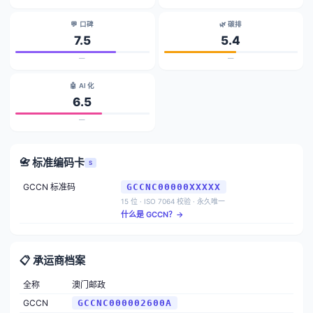
💬 口碑
🌿 碳排
7.5
5.4
—
—
🤖 AI 化
6.5
—
📇 标准编码卡
S
GCCN 标准码
GCCNC00000XXXXX
15 位 · ISO 7064 校验 · 永久唯一
什么是 GCCN？→
📋 承运商档案
全称
澳门邮政
GCCN
GCCNC000002600A