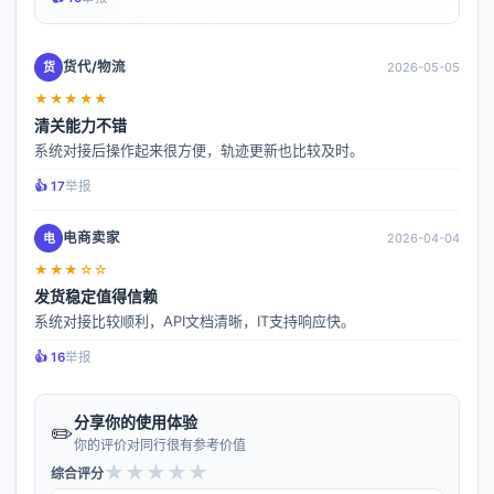
货代/物流
货
2026-05-05
★★★★★
清关能力不错
系统对接后操作起来很方便，轨迹更新也比较及时。
👍️ 17
举报
电商卖家
电
2026-04-04
★★★☆☆
发货稳定值得信赖
系统对接比较顺利，API文档清晰，IT支持响应快。
👍️ 16
举报
分享你的使用体验
✏️
你的评价对同行很有参考价值
★
★
★
★
★
综合评分