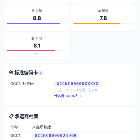
💬 口碑
🌿 碳排
8.8
7.8
—
—
🤖 AI 化
8.1
—
📇 标准编码卡
S
GCCN 标准码
GCCNC00000XXXXX
15 位 · ISO 7064 校验 · 永久唯一
什么是 GCCN？→
📋 承运商档案
全称
卢森堡邮政
GCCN
GCCNC000002599K