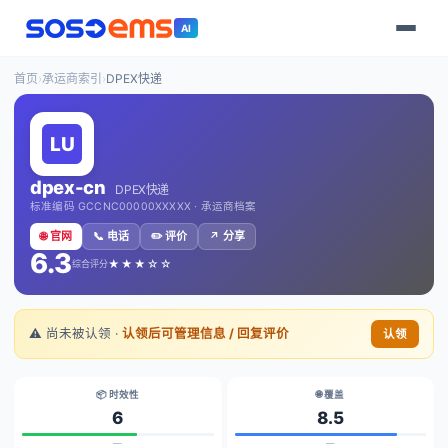
AI
首页
›
承运商索引
›
DPEX快递
dpex-cn
DPEX快递
标准编码 GCCNC00000XXXXX · 承运商档案
🌐 官网
📞 电话
✏️ 评价
↗️ 分享
6.3
★★★☆☆
综合评分
⚠️ 尚未被认领 ·
认领后可管理信息 / 回复评价
认领
📦 时效性
🌐 覆盖
6
8.5
—
—