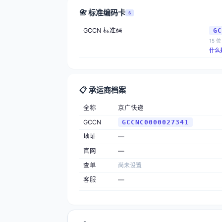
📇 标准编码卡
S
GCCN 标准码
GC
15 位
什么
📋 承运商档案
全称
京广快递
GCCN
GCCNC0000027341
地址
—
官网
—
查单
尚未设置
客服
—