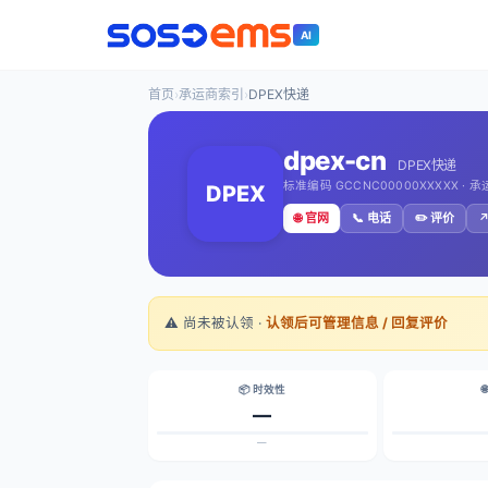
AI
首页
›
承运商索引
›
DPEX快递
dpex-cn
DPEX快递
标准编码 GCCNC00000XXXXX · 
DPEX
🌐 官网
📞 电话
✏️ 评价
↗
⚠️ 尚未被认领 ·
认领后可管理信息 / 回复评价
📦 时效性

—
—