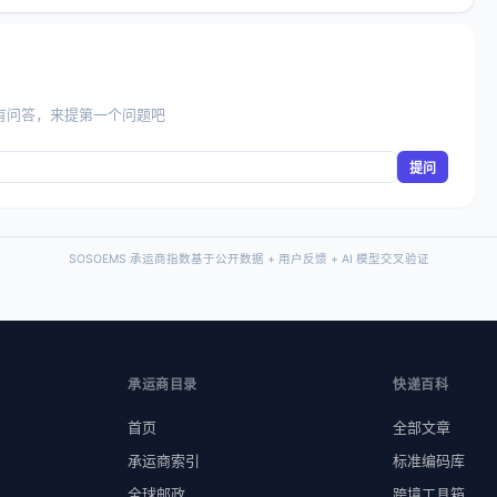
有问答，来提第一个问题吧
提问
SOSOEMS 承运商指数基于公开数据 + 用户反馈 + AI 模型交叉验证
承运商目录
快递百科
首页
全部文章
承运商索引
标准编码库
全球邮政
跨境工具箱