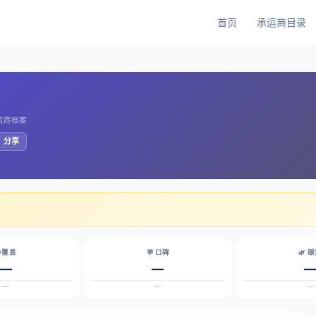
首页
承运商目录
承运商档案
️ 分享
 覆盖
💬 口碑
🌿 
—
—
—
—
—