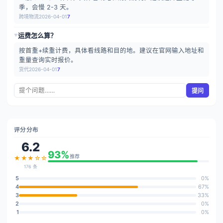
季，会慢 2-3 天。
跨境物流
2026-04-01
7
运费怎么算？
▶
按首重+续重计费，具体看线路和目的地。建议在官网输入地址和
重量查询实时报价。
货代
2026-04-01
7
提问
评分分布
6.2
93%
推荐
★★★☆☆
176 条
5
0%
4
67%
3
33%
2
0%
1
0%