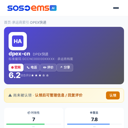
AI
首页
›
承运商索引
›
DPEX快递
dpex-cn
DPEX快递
标准编码 GCCNC00000XXXXX · 承运商档案
🌐 官网
📞 电话
✏️ 评价
↗️ 分享
6.2
★★★☆☆
综合评分
⚠️ 尚未被认领 ·
认领后可管理信息 / 回复评价
认领
📦 时效性
🌐 覆盖
7
7.8
—
—