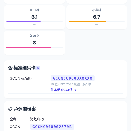
💬 口碑
🌿 碳排
6.1
6.7
—
—
🤖 AI 化
8
—
📇 标准编码卡
S
GCCN 标准码
GCCNC00000XXXXX
15 位 · ISO 7064 校验 · 永久唯一
什么是 GCCN？→
📋 承运商档案
全称
海地邮政
GCCN
GCCNC000002579B