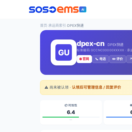
AI
首页
›
承运商索引
›
DPEX快递
dpex-cn
DPEX快递
标准编码 GCCNC00000XXXXX · 
🌐 官网
📞 电话
✏️ 评价
↗
⚠️ 尚未被认领 ·
认领后可管理信息 / 回复评价
📦 时效性

6.4
—