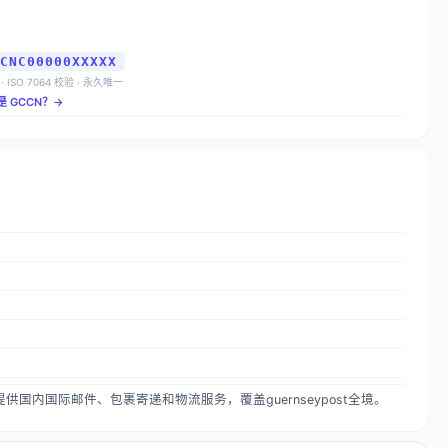
CNC00000XXXXX
 · ISO 7064 校验 · 永久唯一
是 GCCN？→
政服务，提供国内国际邮件、包裹寄递和物流服务，覆盖guernseypost全境。