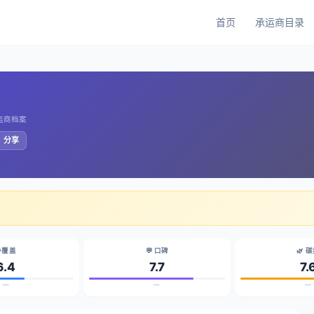
首页
承运商目录
承运商档案
️ 分享
 覆盖
💬 口碑
🌿 
6.4
7.7
7.
—
—
—