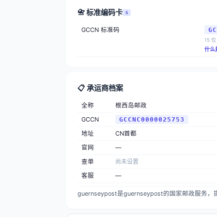
📇 标准编码卡
S
GCCN 标准码
GC
15 位
什么
📋 承运商档案
全称
根西岛邮政
GCCN
GCCNC0000025753
地址
CN首都
官网
—
查单
尚未设置
客服
—
guernseypost是guernseypost的国家邮