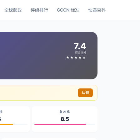
全球邮政
评级排行
GCCN 标准
快递百科
7.4
综合评分
★★★★☆
认领
碳排
🤖 AI 化
6
8.5
—