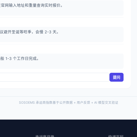
在官网输入地址和重量查询实时报价。
议避开圣诞等旺季，会慢 2-3 天。
般 1-3 个工作日完成。
提问
SOSOEMS 承运商指数基于公开数据 + 用户反馈 + AI 模型交叉验证