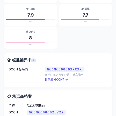
💬 口碑
🌿 碳排
7.9
7.7
—
—
🤖 AI 化
8
—
📇 标准编码卡
S
GCCN 标准码
GCCNC00000XXXXX
15 位 · ISO 7064 校验 · 永久唯一
什么是 GCCN？→
📋 承运商档案
全称
瓜德罗普邮政
GCCN
GCCNC000002572X