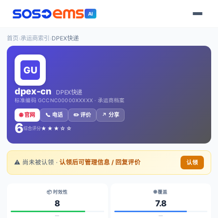
AI
首页
›
承运商索引
›
DPEX快递
dpex-cn
DPEX快递
标准编码 GCCNC00000XXXXX · 承运商档案
🌐 官网
📞 电话
✏️ 评价
↗️ 分享
6
★★★☆☆
综合评分
⚠️ 尚未被认领 ·
认领后可管理信息 / 回复评价
认领
📦 时效性
🌐 覆盖
8
7.8
—
—