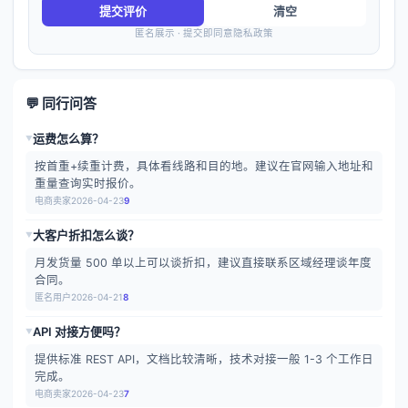
提交评价
清空
匿名展示 · 提交即同意隐私政策
💬 同行问答
运费怎么算？
▶
按首重+续重计费，具体看线路和目的地。建议在官网输入地址和
重量查询实时报价。
电商卖家
2026-04-23
9
大客户折扣怎么谈？
▶
月发货量 500 单以上可以谈折扣，建议直接联系区域经理谈年度
合同。
匿名用户
2026-04-21
8
API 对接方便吗？
▶
提供标准 REST API，文档比较清晰，技术对接一般 1-3 个工作日
完成。
电商卖家
2026-04-23
7