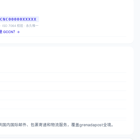
CNC00000XXXXX
 · ISO 7064 校验 · 永久唯一
是 GCCN？→
服务，提供国内国际邮件、包裹寄递和物流服务，覆盖grenadapost全境。