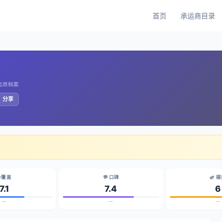
首页
承运商目录
承运商档案
️ 分享
 覆盖
💬 口碑
🌿 
7.1
7.4
6
—
—
—