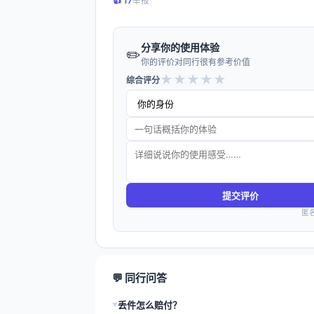
👍️ 17
举报
分享你的使用体验
✏️
你的评价对同行很有参考价值
★
★
★
★
★
综合评分
提交评价
匿
💬 同行问答
丢件怎么赔付？
▶