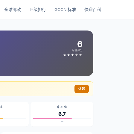
全球邮政
评级排行
GCCN 标准
快递百科
6
综合评分
★★★☆☆
认领
碳排
🤖 AI 化
6.7
—