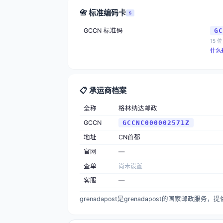
📇 标准编码卡
S
GCCN 标准码
GC
15 位
什么
📋 承运商档案
全称
格林纳达邮政
GCCN
GCCNC000002571Z
地址
CN首都
官网
—
查单
尚未设置
客服
—
grenadapost是grenadapost的国家邮政