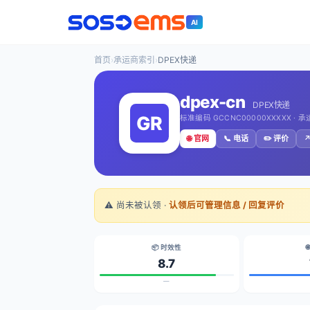
AI
首页
›
承运商索引
›
DPEX快递
dpex-cn
DPEX快递
标准编码 GCCNC00000XXXXX · 
🌐 官网
📞 电话
✏️ 评价
↗
⚠️ 尚未被认领 ·
认领后可管理信息 / 回复评价
📦 时效性

8.7
—