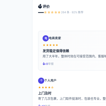
🗳️ 评价
—
☆☆☆☆☆
264 条 · 92% 推荐
电商卖家
电
★★★★★
发货稳定值得信赖
用了大半年，整体时效在可接受范围内，客服
👍️ 0
举报
个人用户
个
★★★★☆
上门及时
寄了几次包裹，上门取件挺准时，包装也专业，整