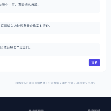
标准不一样，发前确认清楚。
在官网输入地址和重量查询实时报价。
系区域经理谈年度合同。
提问
SOSOEMS 承运商指数基于公开数据 + 用户反馈 + AI 模型交叉验证