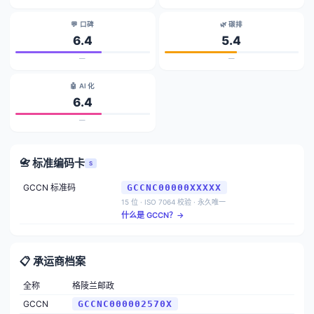
💬 口碑
🌿 碳排
6.4
5.4
—
—
🤖 AI 化
6.4
—
📇 标准编码卡
S
GCCN 标准码
GCCNC00000XXXXX
15 位 · ISO 7064 校验 · 永久唯一
什么是 GCCN？→
📋 承运商档案
全称
格陵兰邮政
GCCN
GCCNC000002570X