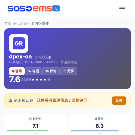
AI
首页
›
承运商索引
›
DPEX快递
dpex-cn
DPEX快递
标准编码 GCCNC00000XXXXX · 承运商档案
🌐 官网
📞 电话
✏️ 评价
↗️ 分享
7.6
★★★★☆
综合评分
⚠️ 尚未被认领 ·
认领后可管理信息 / 回复评价
认领
📦 时效性
🌐 覆盖
7.1
8.3
—
—