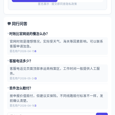
匿名展示 · 提交即同意隐私政策
💬 同行问答
时效比官网说的慢怎么办？
▶
官网时效是理想情况，实际受天气、海关等因素影响。可以联系
客服申请加急。
匿名用户
2026-04-15
6
客服电话多少？
▶
客服电话见页面顶部承运商档案区，工作时间一般提供人工服
务。
匿名用户
2026-05-24
3
丢件怎么赔付？
▶
按申报价值赔付，但建议买保险。不同线路赔付标准不一样，发
前确认清楚。
匿名用户
2026-04-16
3