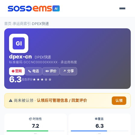
AI
首页
›
承运商索引
›
DPEX快递
dpex-cn
DPEX快递
标准编码 GCCNC00000XXXXX · 承运商档案
🌐 官网
📞 电话
✏️ 评价
↗️ 分享
6.3
★★★☆☆
综合评分
⚠️ 尚未被认领 ·
认领后可管理信息 / 回复评价
认领
📦 时效性
🌐 覆盖
7.2
6.3
—
—