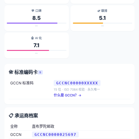
💬 口碑
🌿 碳排
8.5
5.1
—
—
🤖 AI 化
7.1
—
📇 标准编码卡
S
GCCN 标准码
GCCNC00000XXXXX
15 位 · ISO 7064 校验 · 永久唯一
什么是 GCCN？→
📋 承运商档案
全称
直布罗陀邮政
GCCN
GCCNC0000025697