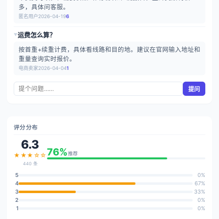
多，具体问客服。
匿名用户
2026-04-19
6
运费怎么算？
▶
按首重+续重计费，具体看线路和目的地。建议在官网输入地址和
重量查询实时报价。
电商卖家
2026-04-04
1
提问
评分分布
6.3
76%
推荐
★★★☆☆
440 条
5
0%
4
67%
3
33%
2
0%
1
0%