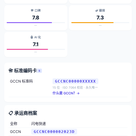
💬 口碑
🌿 碳排
7.8
7.3
—
—
🤖 AI 化
7.1
—
📇 标准编码卡
S
GCCN 标准码
GCCNC00000XXXXX
15 位 · ISO 7064 校验 · 永久唯一
什么是 GCCN？→
📋 承运商档案
全称
闪电快递
GCCN
GCCNC000002023D