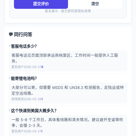
提交评价
清空
匿名展示 · 提交即同意隐私政策
💬 同行问答
客服电话多少？
▶
客服电话见页面顶部承运商档案区，工作时间一般提供人工服
务。
匿名用户
2026-04-27
6
能寄锂电池吗？
▶
大部分可以寄，但需要 MSDS 和 UN38.3 检测报告，走陆运或特
定空运线路。
跨境物流
2026-05-26
1
这个快递到美国大概多久？
▶
一般 5-8 个工作日，具体看线路和清关情况。建议避开圣诞等旺
季，会慢 2-3 天。
匿名用户
2026-04-21
1