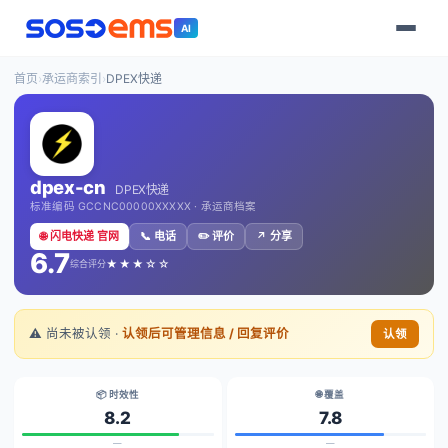
AI
首页
›
承运商索引
›
DPEX快递
dpex-cn
DPEX快递
标准编码 GCCNC00000XXXXX · 承运商档案
🌐 闪电快递 官网
📞 电话
✏️ 评价
↗️ 分享
6.7
★★★☆☆
综合评分
⚠️ 尚未被认领 ·
认领后可管理信息 / 回复评价
认领
📦 时效性
🌐 覆盖
8.2
7.8
—
—