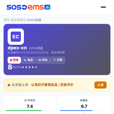
AI
首页
›
承运商索引
›
DPEX快递
dpex-cn
DPEX快递
标准编码 GCCNC00000XXXXX · 承运商档案
🌐 官网
📞 电话
✏️ 评价
↗️ 分享
8
★★★★☆
综合评分
⚠️ 尚未被认领 ·
认领后可管理信息 / 回复评价
认领
📦 时效性
🌐 覆盖
7.4
6.7
—
—