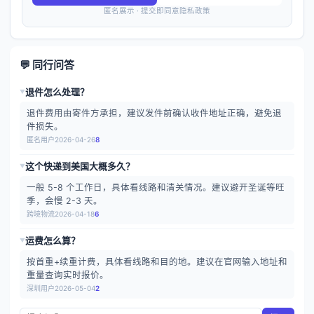
匿名展示 · 提交即同意隐私政策
💬 同行问答
退件怎么处理？
▶
退件费用由寄件方承担，建议发件前确认收件地址正确，避免退
件损失。
匿名用户
2026-04-26
8
这个快递到美国大概多久？
▶
一般 5-8 个工作日，具体看线路和清关情况。建议避开圣诞等旺
季，会慢 2-3 天。
跨境物流
2026-04-18
6
运费怎么算？
▶
按首重+续重计费，具体看线路和目的地。建议在官网输入地址和
重量查询实时报价。
深圳用户
2026-05-04
2