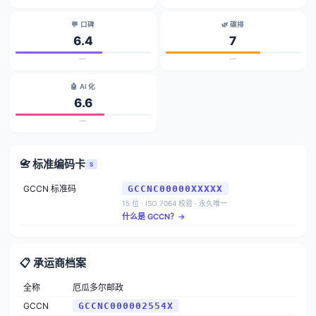
💬 口碑
🌿 碳排
6.4
7
—
—
🤖 AI 化
6.6
—
📇 标准编码卡
S
GCCN 标准码
GCCNC00000XXXXX
15 位 · ISO 7064 校验 · 永久唯一
什么是 GCCN？→
📋 承运商档案
全称
厄瓜多尔邮政
GCCN
GCCNC000002554X