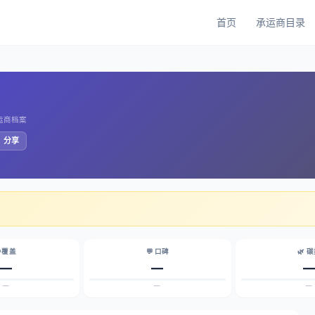
首页
承运商目录
承运商档案
️ 分享
 覆盖
💬 口碑
🌿 
—
—
—
—
—