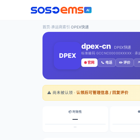
AI
首页
›
承运商索引
›
DPEX快递
dpex-cn
DPEX快递
标准编码 GCCNC00000XXXXX · 
DPEX
🌐 官网
📞 电话
✏️ 评价
↗
⚠️ 尚未被认领 ·
认领后可管理信息 / 回复评价
📦 时效性

—
—