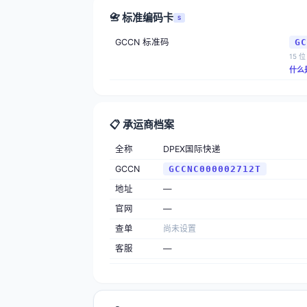
📇 标准编码卡
S
GCCN 标准码
GC
15 位
什么
📋 承运商档案
全称
DPEX国际快递
GCCN
GCCNC000002712T
地址
—
官网
—
查单
尚未设置
客服
—