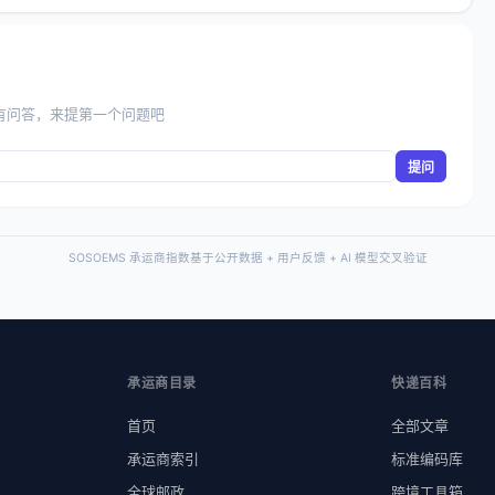
有问答，来提第一个问题吧
提问
SOSOEMS 承运商指数基于公开数据 + 用户反馈 + AI 模型交叉验证
承运商目录
快递百科
首页
全部文章
承运商索引
标准编码库
全球邮政
跨境工具箱