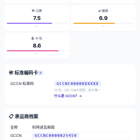
💬 口碑
🌿 碳排
7.5
6.9
—
—
🤖 AI 化
8.6
—
📇 标准编码卡
S
GCCN 标准码
GCCNC00000XXXXX
15 位 · ISO 7064 校验 · 永久唯一
什么是 GCCN？→
📋 承运商档案
全称
科特迪瓦邮政
GCCN
GCCNC000002545V