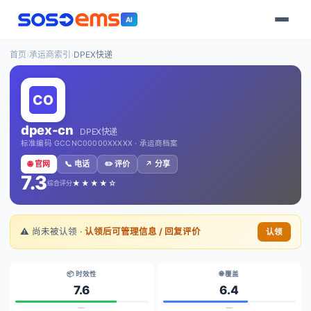
AI
首页
›
承运商索引
›
DPEX快递
dpex-cn
DPEX快递
标准编码 GCCNC00000XXXXX · 承运商档案
🌐 官网
📞 电话
✏️ 评价
↗️ 分享
7.3
★★★★☆
综合评分
⚠️ 尚未被认领 ·
认领后可管理信息 / 回复评价
认领
📦 时效性
🌐 覆盖
7.6
6.4
—
—