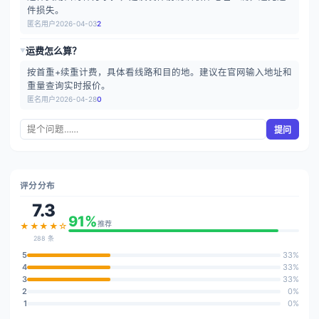
件损失。
匿名用户
2026-04-03
2
运费怎么算？
▶
按首重+续重计费，具体看线路和目的地。建议在官网输入地址和
重量查询实时报价。
匿名用户
2026-04-28
0
提问
评分分布
7.3
91%
推荐
★★★★☆
288 条
5
33%
4
33%
3
33%
2
0%
1
0%