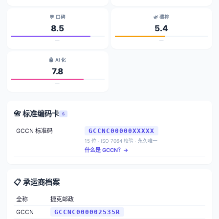
💬 口碑
🌿 碳排
8.5
5.4
—
—
🤖 AI 化
7.8
—
📇 标准编码卡
S
GCCN 标准码
GCCNC00000XXXXX
15 位 · ISO 7064 校验 · 永久唯一
什么是 GCCN？→
📋 承运商档案
全称
捷克邮政
GCCN
GCCNC000002535R