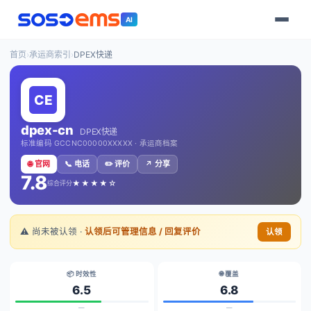
AI
首页
›
承运商索引
›
DPEX快递
dpex-cn
DPEX快递
标准编码 GCCNC00000XXXXX · 承运商档案
🌐 官网
📞 电话
✏️ 评价
↗️ 分享
7.8
★★★★☆
综合评分
⚠️ 尚未被认领 ·
认领后可管理信息 / 回复评价
认领
📦 时效性
🌐 覆盖
6.5
6.8
—
—