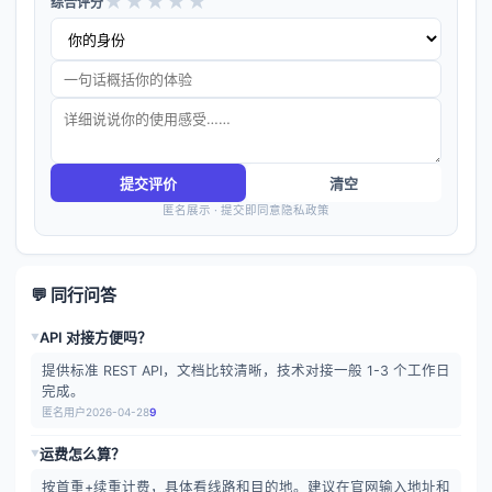
★
★
★
★
★
综合评分
提交评价
清空
匿名展示 · 提交即同意隐私政策
💬 同行问答
API 对接方便吗？
▶
提供标准 REST API，文档比较清晰，技术对接一般 1-3 个工作日
完成。
匿名用户
2026-04-28
9
运费怎么算？
▶
按首重+续重计费，具体看线路和目的地。建议在官网输入地址和