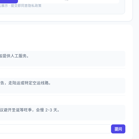
名展示 · 提交即同意隐私政策
般提供人工服务。
检测报告，走陆运或特定空运线路。
议避开圣诞等旺季，会慢 2-3 天。
提问