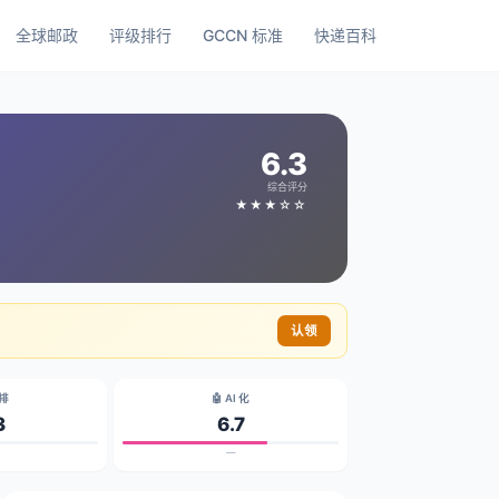
全球邮政
评级排行
GCCN 标准
快递百科
6.3
综合评分
★★★☆☆
认领
碳排
🤖 AI 化
3
6.7
—