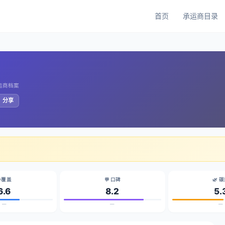
首页
承运商目录
承运商档案
️ 分享
 覆盖
💬 口碑
🌿 
6.6
8.2
5.
—
—
—