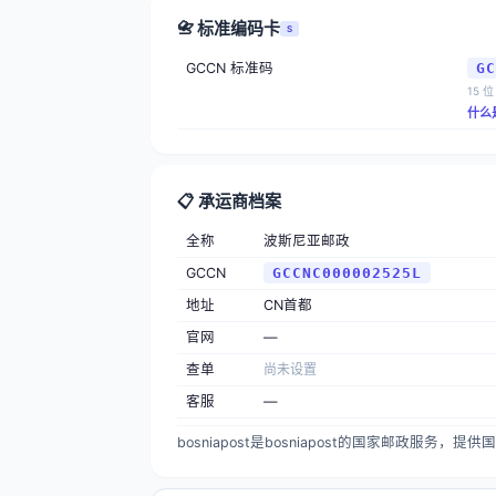
📇 标准编码卡
S
GCCN 标准码
GC
15 位
什么
📋 承运商档案
全称
波斯尼亚邮政
GCCN
GCCNC000002525L
地址
CN首都
官网
—
查单
尚未设置
客服
—
bosniapost是bosniapost的国家邮政服务