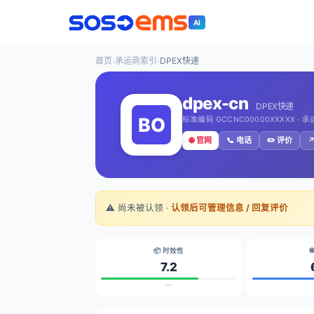
AI
首页
›
承运商索引
›
DPEX快递
dpex-cn
DPEX快递
标准编码 GCCNC00000XXXXX · 
🌐 官网
📞 电话
✏️ 评价
↗
⚠️ 尚未被认领 ·
认领后可管理信息 / 回复评价
📦 时效性

7.2
—