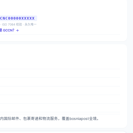
CNC00000XXXXX
 · ISO 7064 校验 · 永久唯一
是 GCCN？→
，提供国内国际邮件、包裹寄递和物流服务，覆盖bosniapost全境。