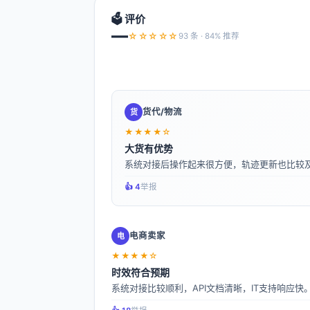
🗳️ 评价
—
☆☆☆☆☆
93 条 · 84% 推荐
货代/物流
货
★★★★☆
大货有优势
系统对接后操作起来很方便，轨迹更新也比较
👍️ 4
举报
电商卖家
电
★★★★☆
时效符合预期
系统对接比较顺利，API文档清晰，IT支持响应快