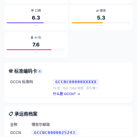
💬 口碑
🌿 碳排
6.3
5.3
—
—
🤖 AI 化
7.6
—
📇 标准编码卡
S
GCCN 标准码
GCCNC00000XXXXX
15 位 · ISO 7064 校验 · 永久唯一
什么是 GCCN？→
📋 承运商档案
全称
博奈尔邮政
GCCN
GCCNC000002524J