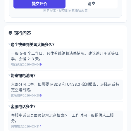
提交评价
清空
匿名展示 · 提交即同意隐私政策
💬 同行问答
这个快递到美国大概多久？
▶
一般 5-8 个工作日，具体看线路和清关情况。建议避开圣诞等旺
季，会慢 2-3 天。
电商卖家
2026-05-04
9
能寄锂电池吗？
▶
大部分可以寄，但需要 MSDS 和 UN38.3 检测报告，走陆运或特
定空运线路。
匿名用户
2026-04-20
6
客服电话多少？
▶
客服电话见页面顶部承运商档案区，工作时间一般提供人工服
务。
跨境物流
2026-03-31
4