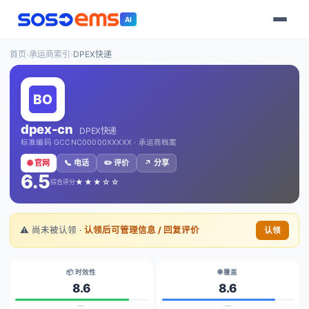
AI
首页
›
承运商索引
›
DPEX快递
dpex-cn
DPEX快递
标准编码 GCCNC00000XXXXX · 承运商档案
🌐 官网
📞 电话
✏️ 评价
↗️ 分享
6.5
★★★☆☆
综合评分
⚠️ 尚未被认领 ·
认领后可管理信息 / 回复评价
认领
📦 时效性
🌐 覆盖
8.6
8.6
—
—