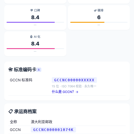
💬 口碑
🌿 碳排
8.4
6
—
—
🤖 AI 化
8.4
—
📇 标准编码卡
S
GCCN 标准码
GCCNC00000XXXXX
15 位 · ISO 7064 校验 · 永久唯一
什么是 GCCN？→
📋 承运商档案
全称
澳大利亚邮政
GCCN
GCCNC000001074K