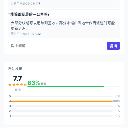
匿名用户
2026-04-17
7
能追踪到最后一公里吗？
▶
大部分线路可以追踪到签收，部分末端由当地合作商派送时可能
更新延迟。
匿名用户
2026-05-03
2
提问
评分分布
7.7
83%
推荐
★★★★☆
55 条
5
0%
4
100%
3
0%
2
0%
1
0%