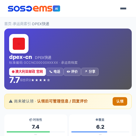
AI
首页
›
承运商索引
›
DPEX快递
dpex-cn
DPEX快递
标准编码 GCCNC00000XXXXX · 承运商档案
🌐 澳大利亚邮政 官网
📞 电话
✏️ 评价
↗️ 分享
7.7
★★★★☆
综合评分
⚠️ 尚未被认领 ·
认领后可管理信息 / 回复评价
认领
📦 时效性
🌐 覆盖
7.4
6.2
—
—