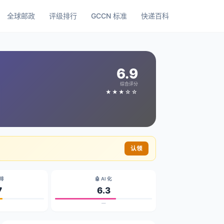
全球邮政
评级排行
GCCN 标准
快递百科
6.9
综合评分
★★★☆☆
认领
碳排
🤖 AI 化
7
6.3
—