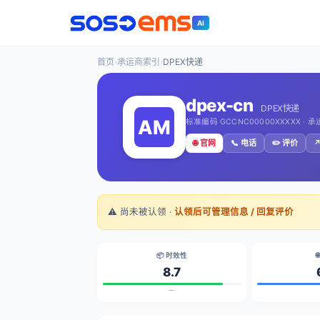
AI
首页
›
承运商索引
›
DPEX快递
dpex-cn
DPEX快递
标准编码 GCCNC00000XXXXX · 
🌐 官网
📞 电话
✏️ 评价
↗
⚠️ 尚未被认领 ·
认领后可管理信息 / 回复评价
📦 时效性

8.7
—