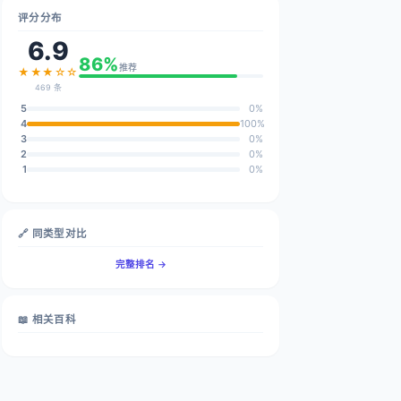
评分分布
6.9
86%
推荐
★★★☆☆
469 条
5
0%
4
100%
3
0%
2
0%
1
0%
🔗 同类型对比
完整排名 →
📖 相关百科