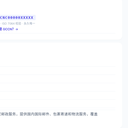
CNC00000XXXXX
 · ISO 7064 校验 · 永久唯一
是 GCCN？→
oapost的国家邮政服务，提供国内国际邮件、包裹寄递和物流服务，覆盖