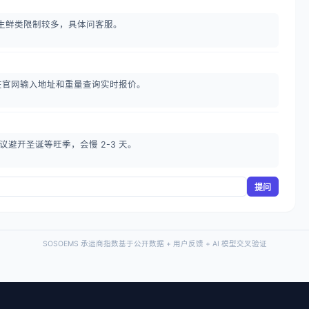
生鲜类限制较多，具体问客服。
在官网输入地址和重量查询实时报价。
议避开圣诞等旺季，会慢 2-3 天。
提问
SOSOEMS 承运商指数基于公开数据 + 用户反馈 + AI 模型交叉验证