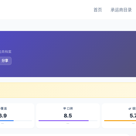
首页
承运商目录
承运商档案
️ 分享
 覆盖
💬 口碑
🌿 
6.9
8.5
5.
—
—
—