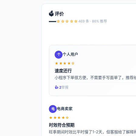
🗳️ 评价
—
☆☆☆☆☆
469 条 · 86% 推荐
个人用户
个
★★★★☆
速度还行
小程序下单很方便，不需要手写面单了，推荐
👍️ 2
举报
电商卖家
电
★★★★☆
时效符合预期
旺季期间时效比平时慢了1-2天，但客服给了解释