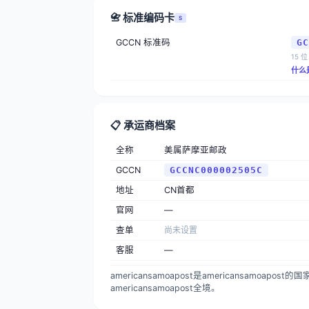
📇 标准编码卡
S
GCCN 标准码
GC
15 位
什么
📋 承运商档案
全称
美属萨摩亚邮政
GCCN
GCCNC000002505C
地址
CN首都
官网
—
查单
尚未设置
客服
—
americansamoapost是americansam
americansamoapost全境。